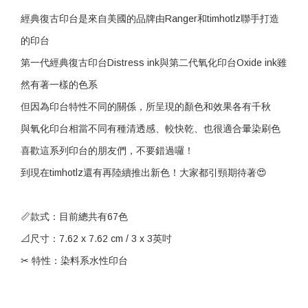
經典復古印台是來自美國的品牌由Ranger和timhotlz聯手打造
的印台
第一代經典復古印台Distress ink與第二代氧化印台Oxide ink雖
然有著一樣的色系
但因為印台特性不同的關係，所呈現的顏色和效果各有千秋
與氧化印台相當不同有種清透感、較快乾、也很適合暈染刷色
喜歡這系列印台的朋友們，不要錯過囉！
到現在timhotlz還有再陸續推出新色！大家都引頸期待著😍
📏款式：目前總共有67色
📐尺寸：7.62 x 7.62 cm / 3 x 3英吋
✂ 特性：染料系水性印台