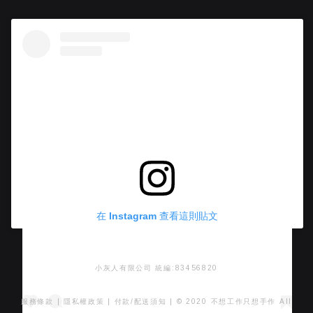
在 Instagram 查看這則貼文
小灰人有限公司 統編:83456820
服務條款
|
隱私權政策
|
付款/配送須知
| © 2020 不想工作只想手作 All