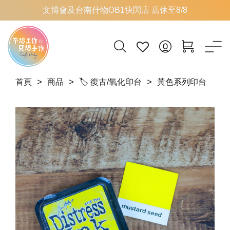
文博會及台南什物OB1快閃店 店休至8/8
首頁
商品
🏷 復古/氧化印台
黃色系列印台