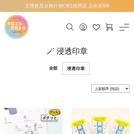
文博會及台南什物OB1快閃店 店休至8/8
🪄 浸透印章
全部
浸透印章