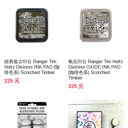
經典復古印台 Ranger Tim
氧化印台 Ranger Tim Holtz
Holtz Distress INK PAD (咖
Distress OXIDE INK PAD
啡色系) Scorched Timber
(咖啡色系) Scorched
Timber
225 元
225 元