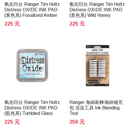
氧化印台 Ranger Tim Holtz
氧化印台 Ranger Tim Holtz
Distress OXIDE INK PAD
Distress OXIDE INK PAD
(黃色系) Fossilized Amber
(黃色系) Wild Honey
225 元
225 元
氧化印台 Ranger Tim Holtz
Ranger 海綿刷棒海綿補充
Distress OXIDE INK PAD
包 渲染工具 Ink Blending
(藍色系) Tumbled Glass
Tool
225 元
250 元