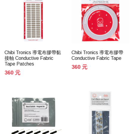
Chibi Tronics 導電布膠帶黏
Chibi Tronics 導電布膠帶
接軸 Conductive Fabric
Conductive Fabric Tape
Tape Patches
360 元
360 元