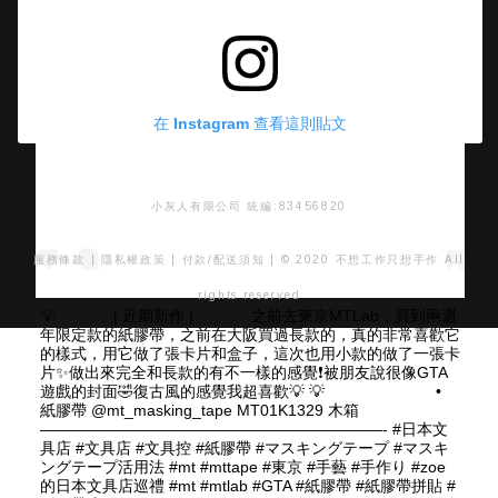
在 Instagram 查看這則貼文
小灰人有限公司 統編:83456820
服務條款
|
隱私權政策
|
付款/配送須知
| © 2020 不想工作只想手作 All
rights reserved
💡 ⠀⠀ ⠀⠀ | 近期新作 | ⠀⠀ ⠀⠀ 之前去東京MTLab，買到兩週
年限定款的紙膠帶，之前在大阪買過長款的，真的非常喜歡它
的樣式，用它做了張卡片和盒子，這次也用小款的做了一張卡
片✨做出來完全和長款的有不一樣的感覺❗️被朋友說很像GTA
遊戲的封面🤣復古風的感覺我超喜歡💡 💡 ⠀⠀ ⠀⠀ ⠀⠀ ⠀⠀ •
紙膠帶 @mt_masking_tape MT01K1329 木箱 ⠀⠀⠀
——————————————————————- #日本文
具店 #文具店 #文具控 #紙膠帶 #マスキングテープ #マスキ
ングテープ活用法 #mt #mttape #東京 #手藝 #手作り #zoe
的日本文具店巡禮 #mt #mtlab #GTA #紙膠帶 #紙膠帶拼貼 #