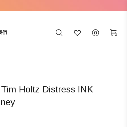
我們
 Holtz Distress INK
ney