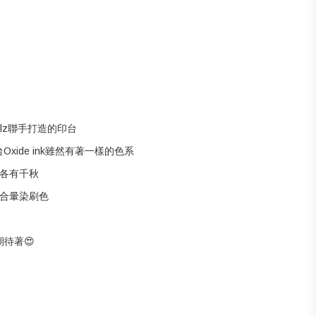
tlz聯手打造的印台
Oxide ink雖然有著一樣的色系
各有千秋
合暈染刷色
期待著😍