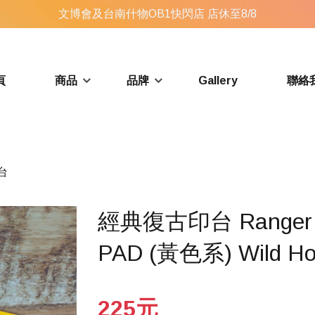
文博會及台南什物OB1快閃店 店休至8/8
頁
商品
品牌
Gallery
聯絡
台
經典復古印台 Ranger Tim
PAD (黃色系) Wild Ho
225元