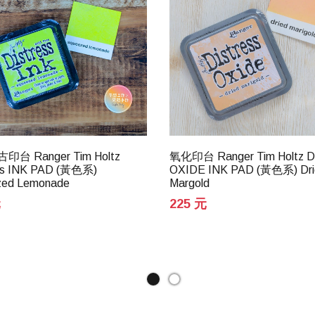
台 Ranger Tim Holtz
氧化印台 Ranger Tim Holtz Di
ss INK PAD (黃色系)
OXIDE INK PAD (黃色系) Dri
zed Lemonade
Margold
元
225 元