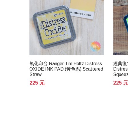
oltz
氧化印台 Ranger Tim Holtz Distress
經典復古印
OXIDE INK PAD (黃色系) Scattered
Distre
Straw
Squee
225 元
225 