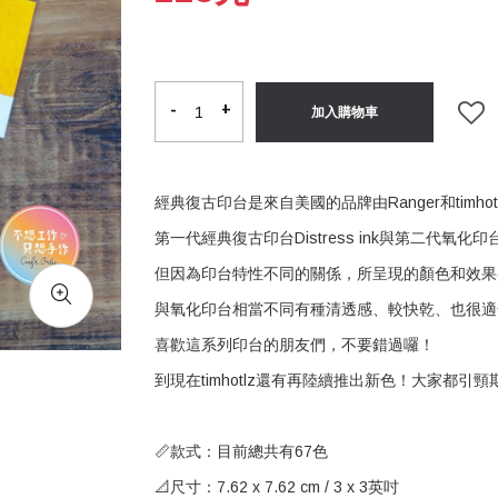
-
-
+
+
加入購物車
經典復古印台是來自美國的品牌由Ranger和timho
第一代經典復古印台Distress ink與第二代氧化印台
但因為印台特性不同的關係，所呈現的顏色和效果
與氧化印台相當不同有種清透感、較快乾、也很適
喜歡這系列印台的朋友們，不要錯過囉！
到現在timhotlz還有再陸續推出新色！大家都引頸
📏款式：目前總共有67色
📐尺寸：7.62 x 7.62 cm / 3 x 3英吋