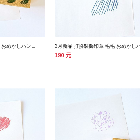
葉 おめかしハンコ
3月新品 打扮裝飾印章 毛毛 おめかし
190 元