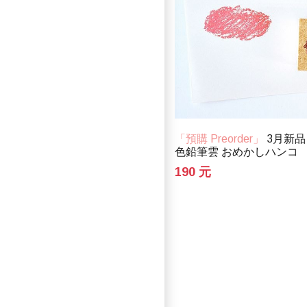
「預購 Preorder」
3月新品
色鉛筆雲 おめかしハンコ
190 元