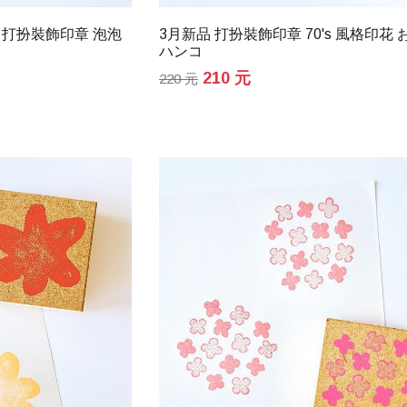
 打扮裝飾印章 泡泡
3月新品 打扮裝飾印章 70's 風格印花
ハンコ
210 元
220 元