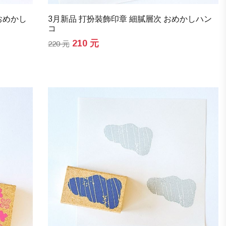
 おめかし
3月新品 打扮裝飾印章 細膩層次 おめかしハン
コ
210 元
220 元