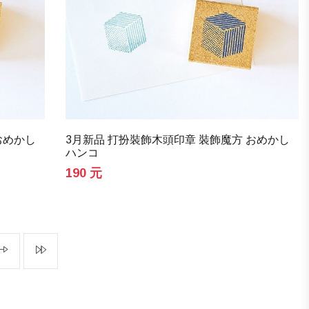
おめかし
3月新品 打扮裝飾木頭印章 裝飾魔方 おめかし
ハンコ
190 元