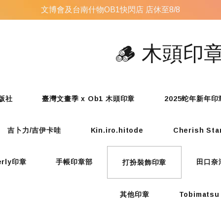
文博會及台南什物OB1快閃店 店休至8/8
🪵 木頭印
版社
臺灣文畫季 x Ob1 木頭印章
2025蛇年新年
吉卜力/吉伊卡哇
Kin.iro.hitode
Cherish St
erly印章
手帳印章部
田口奈
打扮裝飾印章
其他印章
Tobimatsu