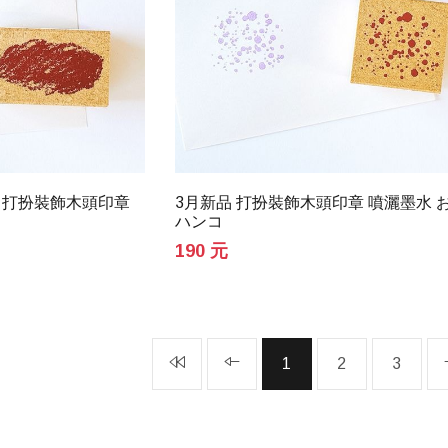
 打扮裝飾木頭印章
3月新品 打扮裝飾木頭印章 噴灑墨水 
ハンコ
190 元
1
2
3