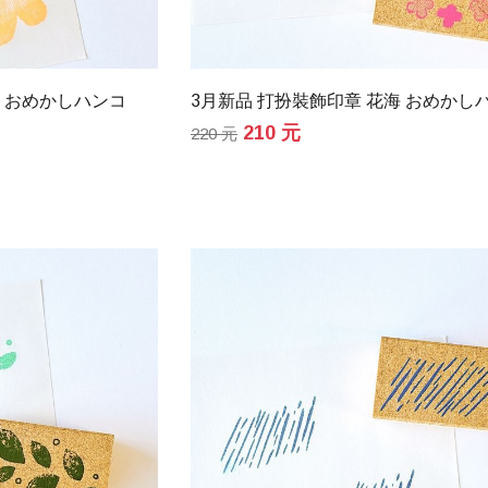
花 おめかしハンコ
3月新品 打扮裝飾印章 花海 おめかし
210 元
220 元