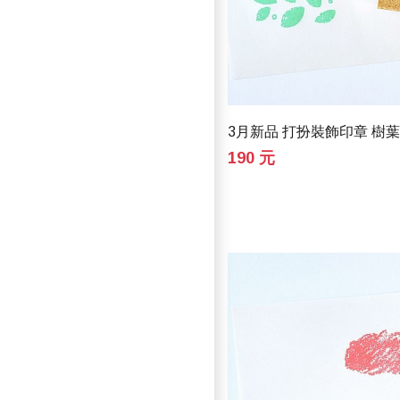
3月新品 打扮裝飾印章 樹
190 元