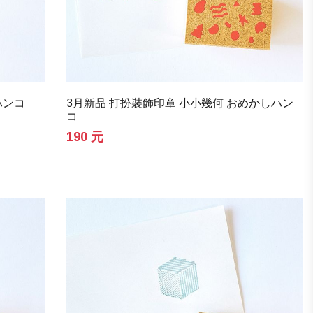
ハンコ
3月新品 打扮裝飾印章 小小幾何 おめかしハン
コ
190 元