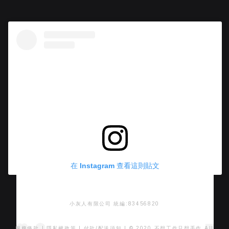
在 Instagram 查看這則貼文
小灰人有限公司 統編:83456820
服務條款
|
隱私權政策
|
付款/配送須知
| © 2020 不想工作只想手作 All