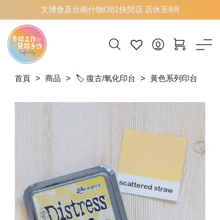
文博會及台南什物OB1快閃店 店休至8/8
首頁
商品
🏷 復古/氧化印台
黃色系列印台