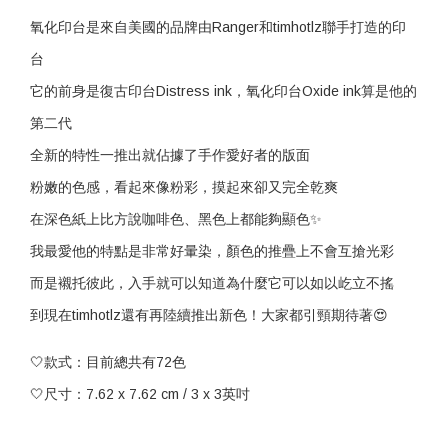
氧化印台是來自美國的品牌由Ranger和timhotlz聯手打造的印
台
它的前身是復古印台Distress ink，氧化印台Oxide ink算是他的
第二代
全新的特性一推出就佔據了手作愛好者的版面
粉嫩的色感，看起來像粉彩，摸起來卻又完全乾爽
在深色紙上比方說咖啡色、黑色上都能夠顯色✨
我最愛他的特點是非常好暈染，顏色的推疊上不會互搶光彩
而是襯托彼此，入手就可以知道為什麼它可以如以屹立不搖
到現在timhotlz還有再陸續推出新色！大家都引頸期待著😍
🤍款式：目前總共有72色
🤍尺寸：7.62 x 7.62 cm / 3 x 3英吋