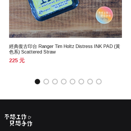
經典復古印台 Ranger Tim Holtz Distress INK PAD (黃
色系) Scattered Straw
225 元