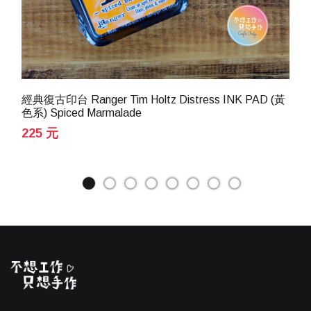
經典復古印台 Ranger Tim Holtz Distress INK PAD (黃
色系) Spiced Marmalade
225 元