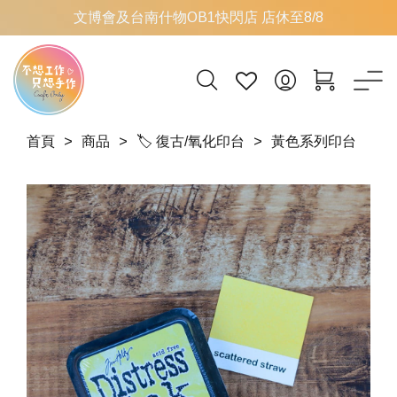
文博會及台南什物OB1快閃店 店休至8/8
首頁
商品
🏷 復古/氧化印台
黃色系列印台