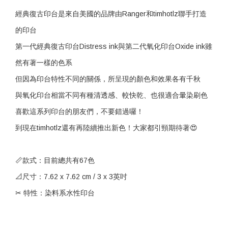
經典復古印台是來自美國的品牌由Ranger和timhotlz聯手打造
的印台
第一代經典復古印台Distress ink與第二代氧化印台Oxide ink雖
然有著一樣的色系
但因為印台特性不同的關係，所呈現的顏色和效果各有千秋
與氧化印台相當不同有種清透感、較快乾、也很適合暈染刷色
喜歡這系列印台的朋友們，不要錯過囉！
到現在timhotlz還有再陸續推出新色！大家都引頸期待著😍
📏款式：目前總共有67色
📐尺寸：7.62 x 7.62 cm / 3 x 3英吋
✂ 特性：染料系水性印台