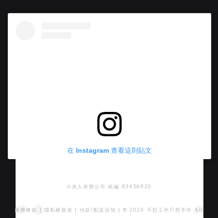
在 Instagram 查看這則貼文
小灰人有限公司 統編:83456820
服務條款
|
隱私權政策
|
付款/配送須知
| © 2020 不想工作只想手作 All