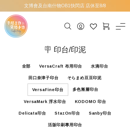
文博會及台南什物OB1快閃店 店休至8/8
🪧 印台/印泥
全部
VersaCraft 布用印台
水滴印台
田口奈津子印台
そらまめ豆豆印泥
多色漸層印台
VersaFine印台
VersaMark 浮水印台
KODOMO 印台
Delicata印台
StazOn印台
Sanby印台
活版印刷專用印台