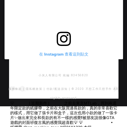
在 Instagram 查看這則貼文
小灰人有限公司 統編:83456820
服務條款
|
隱私權政策
|
付款/配送須知
| © 2020 不想工作只想手作 All
rights reserved
💡 ⠀⠀ ⠀⠀ | 近期新作 | ⠀⠀ ⠀⠀ 之前去東京MTLab，買到兩週
年限定款的紙膠帶，之前在大阪買過長款的，真的非常喜歡它
的樣式，用它做了張卡片和盒子，這次也用小款的做了一張卡
片✨做出來完全和長款的有不一樣的感覺❗️被朋友說很像GTA
遊戲的封面🤣復古風的感覺我超喜歡💡 💡 ⠀⠀ ⠀⠀ ⠀⠀ ⠀⠀ •