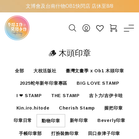
文博會及台南什物OB1快閃店 店休至8/8
🪵 木頭印章
全部
大枝活版社
臺灣文畫季 x Ob1 木頭印章
2025蛇年新年印章專區
BIG LOVE STAMP
I ❤ STAMP
THE STAMP
吉卜力/吉伊卡哇
Kin.iro.hitode
Cherish Stamp
握把印章
印章日常
新年印章
Beverly印章
動物印章
手帳印章部
打扮裝飾印章
田口奈津子印章