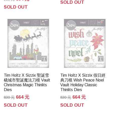
SOLD OUT
SOLD OUT
Tim Holtz X Sizzix 聖誕雪
Tim Holtz X Sizzix 假日經
橇城市聖誕魔法刀模 Vault
典刀模 Wish Peace Noel
Christmas Magic Thinlits
Vault Holiday Classic
Dies
Thinlits Dies
664 元
664 元
830 元
830 元
SOLD OUT
SOLD OUT