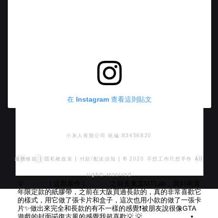
在 Instagram 查看這則貼文
小灰人有限公司 統編:83456820
服務條款
|
隱私權政策
|
付款/配送須知
| © 2020 不想工作只想手作 All
rights reserved
💡 ⠀⠀ ⠀⠀ | 近期新作 | ⠀⠀ ⠀⠀ 之前去東京MTLab，買到兩週
年限定款的紙膠帶，之前在大阪買過長款的，真的非常喜歡它
的樣式，用它做了張卡片和盒子，這次也用小款的做了一張卡
片✨做出來完全和長款的有不一樣的感覺❗️被朋友說很像GTA
遊戲的封面🤣復古風的感覺我超喜歡💡 💡 ⠀⠀ ⠀⠀ ⠀⠀ ⠀⠀ •