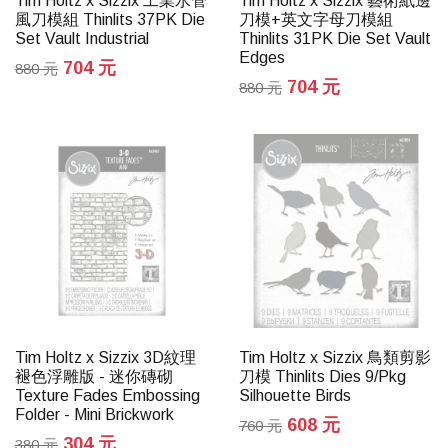
Tim Holtz x Sizzix 工業水管
Tim Holtz x Sizzix 藝術紙邊
風刀模組 Thinlits 37PK Die
刀模+英文字母刀模組
Set Vault Industrial
Thinlits 31PK Die Set Vault
Edges
704 元
880 元
704 元
880 元
Tim Holtz x Sizzix 3D紋理
Tim Holtz x Sizzix 鳥類剪影
褪色浮雕版 - 迷你磚砌
刀模 Thinlits Dies 9/Pkg
Texture Fades Embossing
Silhouette Birds
Folder - Mini Brickwork
608 元
760 元
304 元
380 元