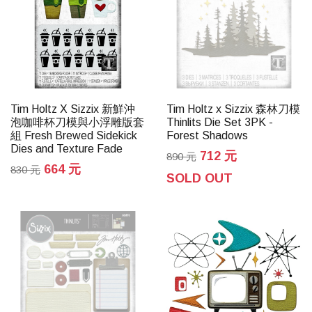
Tim Holtz X Sizzix 新鮮沖
Tim Holtz x Sizzix 森林刀模
泡咖啡杯刀模與小浮雕版套
Thinlits Die Set 3PK -
組 Fresh Brewed Sidekick
Forest Shadows
Dies and Texture Fade
712 元
890 元
664 元
830 元
SOLD OUT