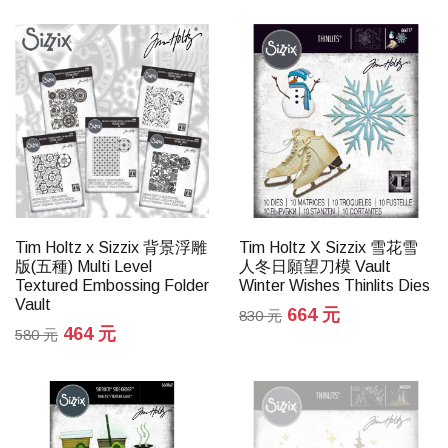
Tim Holtz x Sizzix 背景浮雕
Tim Holtz X Sizzix 雪花雪
版(五種) Multi Level
人冬日願望刀模 Vault
Textured Embossing Folder
Winter Wishes Thinlits Dies
Vault
664 元
830 元
464 元
580 元