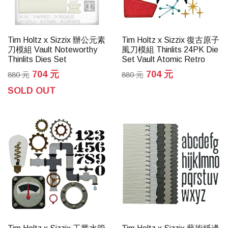
Tim Holtz x Sizzix 辦公元素
Tim Holtz x Sizzix 復古原子
刀模組 Vault Noteworthy
風刀模組 Thinlits 24PK Die
Thinlits Dies Set
Set Vault Atomic Retro
704 元
704 元
880 元
880 元
SOLD OUT