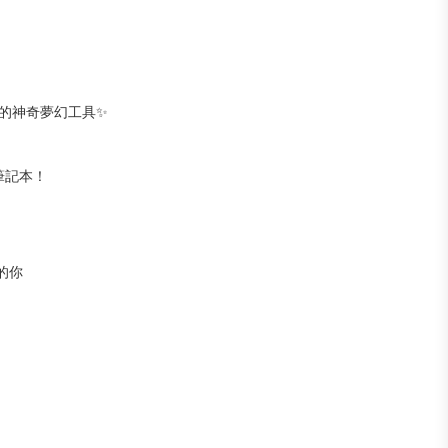
記本的神奇夢幻工具✨
筆記本！
的你