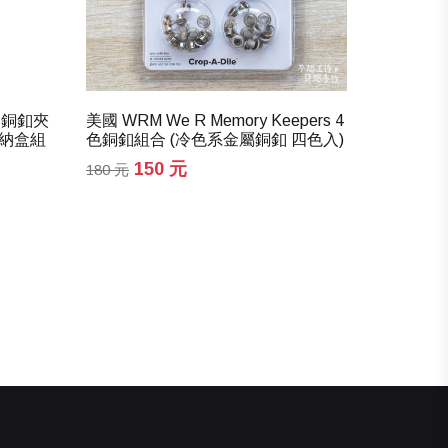
魚夾 銅釦夾
美國 WRM We R Memory Keepers 4
WRM 燙
收納盒組
色銅釦組合 (冷色系金屬銅釦 四色入)
Foil Quill 
Swan
150 元
180 元
320 元