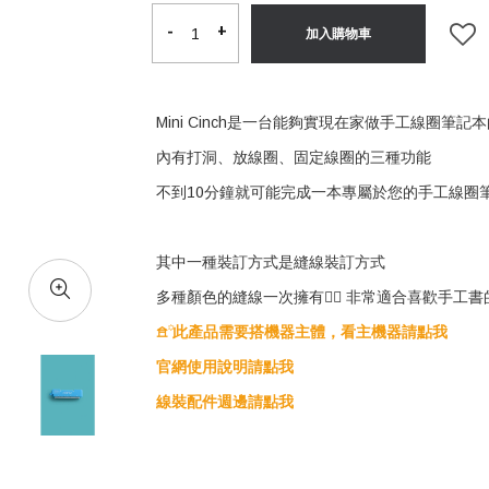
-
-
+
+
加入購物車
Mini Cinch是一台能夠實現在家做手工線圈筆
內有打洞、放線圈、固定線圈的三種功能
不到10分鐘就可能完成一本專屬於您的手工線圈
其中一種裝訂方式是縫線裝訂方式
多種顏色的縫線一次擁有👌🏻 非常適合喜歡手工書
𖠿꙳ 此產品需要搭機器主體，看主機器請點我
官網使用說明請點我
線裝配件週邊請點我