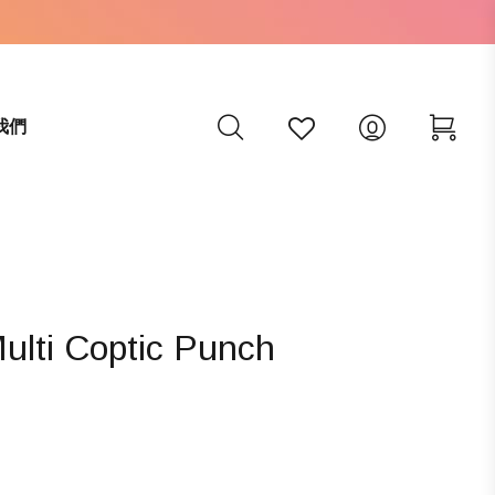
我們
i Coptic Punch