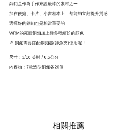
銅釦是作為手作來說最棒的素材之一
加在便簽、卡片、小書相本上，都能夠立刻提升質感
選擇好的銅釦也是相當重要的
WRM的霧面銅釦加上極多種繽紛的顏色
※ 銅釦需要搭配
銅釦器(鱷魚夾)
使用喔！
尺寸：3/16 英吋 / 0.5公分
內容物：7款造型銅釦各20個
相關推薦