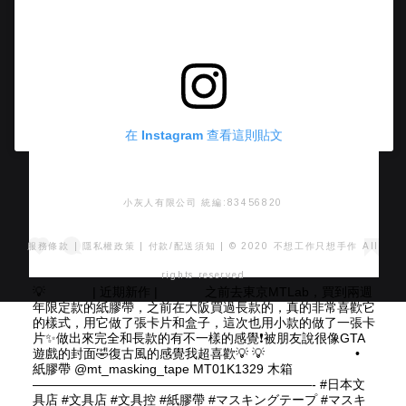
在 Instagram 查看這則貼文
小灰人有限公司 統編:83456820
服務條款
|
隱私權政策
|
付款/配送須知
| © 2020 不想工作只想手作 All
rights reserved
💡 ⠀⠀ ⠀⠀ | 近期新作 | ⠀⠀ ⠀⠀ 之前去東京MTLab，買到兩週
年限定款的紙膠帶，之前在大阪買過長款的，真的非常喜歡它
的樣式，用它做了張卡片和盒子，這次也用小款的做了一張卡
片✨做出來完全和長款的有不一樣的感覺❗️被朋友說很像GTA
遊戲的封面🤣復古風的感覺我超喜歡💡 💡 ⠀⠀ ⠀⠀ ⠀⠀ ⠀⠀ •
紙膠帶 @mt_masking_tape MT01K1329 木箱 ⠀⠀⠀
——————————————————————- #日本文
具店 #文具店 #文具控 #紙膠帶 #マスキングテープ #マスキ