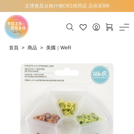
文博會及台南什物OB1快閃店 店休至8/8
首頁
商品
美國｜WeR