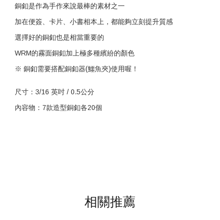
銅釦是作為手作來說最棒的素材之一
加在便簽、卡片、小書相本上，都能夠立刻提升質感
選擇好的銅釦也是相當重要的
WRM的霧面銅釦加上極多種繽紛的顏色
※ 銅釦需要搭配銅釦器(鱷魚夾)使用喔！
尺寸：3/16 英吋 / 0.5公分
內容物：7款造型銅釦各20個
相關推薦