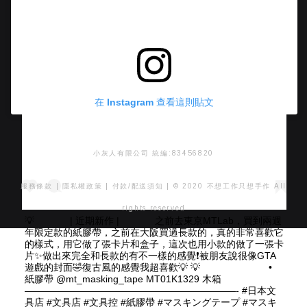
在 Instagram 查看這則貼文
小灰人有限公司 統編:83456820
服務條款
|
隱私權政策
|
付款/配送須知
| © 2020 不想工作只想手作 All
rights reserved
💡 ⠀⠀ ⠀⠀ | 近期新作 | ⠀⠀ ⠀⠀ 之前去東京MTLab，買到兩週
年限定款的紙膠帶，之前在大阪買過長款的，真的非常喜歡它
的樣式，用它做了張卡片和盒子，這次也用小款的做了一張卡
片✨做出來完全和長款的有不一樣的感覺❗️被朋友說很像GTA
遊戲的封面🤣復古風的感覺我超喜歡💡 💡 ⠀⠀ ⠀⠀ ⠀⠀ ⠀⠀ •
紙膠帶 @mt_masking_tape MT01K1329 木箱 ⠀⠀⠀
——————————————————————- #日本文
具店 #文具店 #文具控 #紙膠帶 #マスキングテープ #マスキ