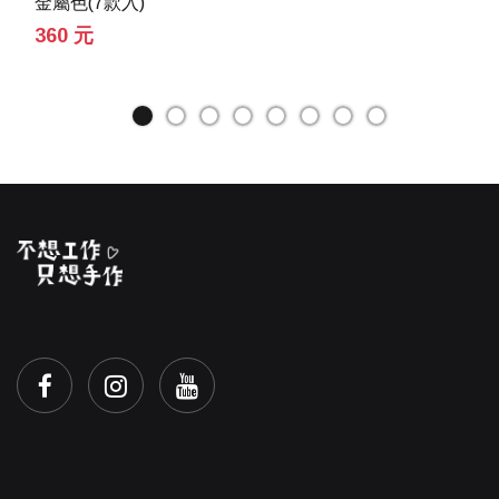
金屬色(7款入)
360 元