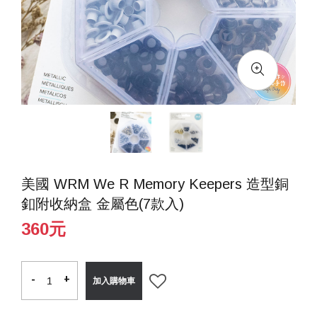
美國 WRM We R Memory Keepers 造型銅
釦附收納盒 金屬色(7款入)
360元
-
-
+
+
加入購物車