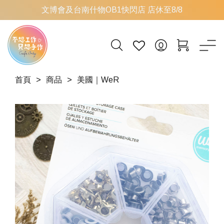
文博會及台南什物OB1快閃店 店休至8/8
首頁
商品
美國｜WeR