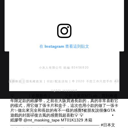
在 Instagram 查看這則貼文
小灰人有限公司 統編:83456820
服務條款
|
隱私權政策
|
付款/配送須知
| © 2020 不想工作只想手作 All
rights reserved
💡 ⠀⠀ ⠀⠀ | 近期新作 | ⠀⠀ ⠀⠀ 之前去東京MTLab，買到兩週
年限定款的紙膠帶，之前在大阪買過長款的，真的非常喜歡它
的樣式，用它做了張卡片和盒子，這次也用小款的做了一張卡
片✨做出來完全和長款的有不一樣的感覺❗️被朋友說很像GTA
遊戲的封面🤣復古風的感覺我超喜歡💡 💡 ⠀⠀ ⠀⠀ ⠀⠀ ⠀⠀ •
紙膠帶 @mt_masking_tape MT01K1329 木箱 ⠀⠀⠀
——————————————————————- #日本文