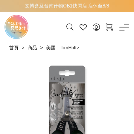
文博會及台南什物OB1快閃店 店休至8/8
首頁
商品
美國｜TimHoltz