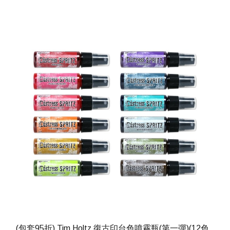
(包套95折) Tim Holtz 復古印台色噴霧瓶(第一彈)(12色