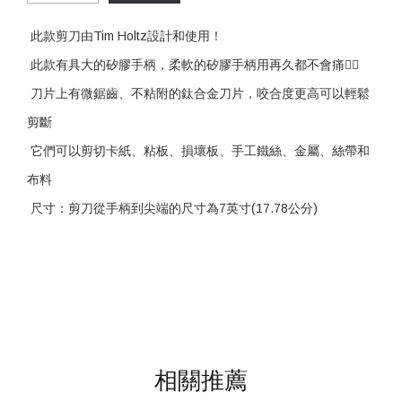
此款剪刀由Tim Holtz設計和使用！
此款有具大的矽膠手柄，柔軟的矽膠手柄用再久都不會痛👌🏻
刀片上有微鋸齒、不粘附的鈦合金刀片，咬合度更高可以輕鬆
剪斷
它們可以剪切卡紙、粘板、損壞板、手工鐵絲、金屬、絲帶和
布料
尺寸：剪刀從手柄到尖端的尺寸為7英寸(17.78公分)
相關推薦