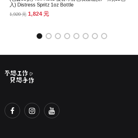
入) Distress Spritz 1oz Bottle
1,824 元
1,920 元