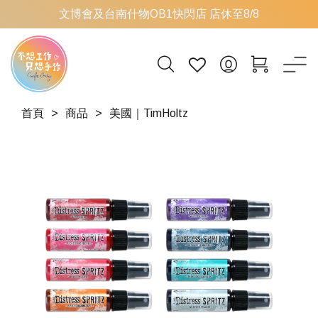
文博會及台南什物OB1快閃店 店休至8/8
首頁
商品
美國｜TimHoltz