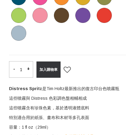
-
-
+
+
加入購物車
Distress Spritz
是Tim Holtz最新推出的復古印台色噴霧瓶
這些噴霧與 Distress 色彩調色盤相輔相成
這些噴霧含有珍珠色素，基於透明液體底料
特別適合用於紙張、畫布和木材等多孔表面
容量：1 fl oz（29ml）