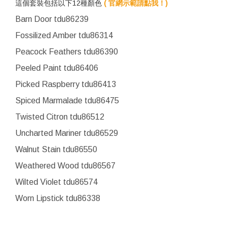
這個套裝包括以下12種顏色
( 官網示範請點我！)
Barn Door tdu86239
Fossilized Amber tdu86314
Peacock Feathers tdu86390
Peeled Paint tdu86406
Picked Raspberry tdu86413
Spiced Marmalade tdu86475
Twisted Citron tdu86512
Uncharted Mariner tdu86529
Walnut Stain tdu86550
Weathered Wood tdu86567
Wilted Violet tdu86574
Worn Lipstick tdu86338