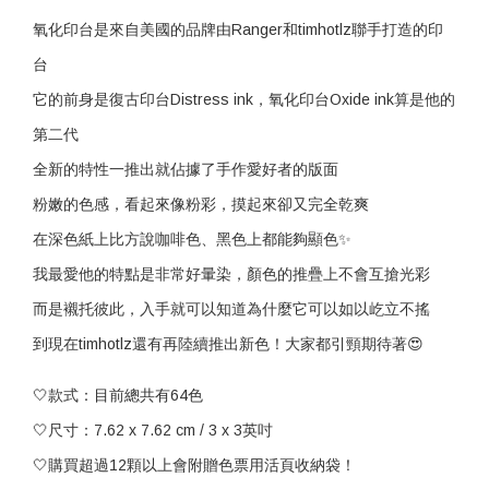
氧化印台是來自美國的品牌由Ranger和timhotlz聯手打造的印
台
它的前身是復古印台Distress ink，氧化印台Oxide ink算是他的
第二代
全新的特性一推出就佔據了手作愛好者的版面
粉嫩的色感，看起來像粉彩，摸起來卻又完全乾爽
在深色紙上比方說咖啡色、黑色上都能夠顯色✨
我最愛他的特點是非常好暈染，顏色的推疊上不會互搶光彩
而是襯托彼此，入手就可以知道為什麼它可以如以屹立不搖
到現在timhotlz還有再陸續推出新色！大家都引頸期待著😍
🤍款式：目前總共有64色
🤍尺寸：7.62 x 7.62 cm / 3 x 3英吋
🤍購買超過12顆以上會附贈色票用活頁收納袋！