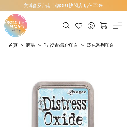
文博會及台南什物OB1快閃店 店休至8/8
首頁
商品
🏷 復古/氧化印台
藍色系列印台