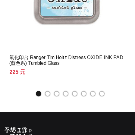
氧化印台 Ranger Tim Holtz Distress OXIDE INK PAD
(藍色系) Tumbled Glass
225 元