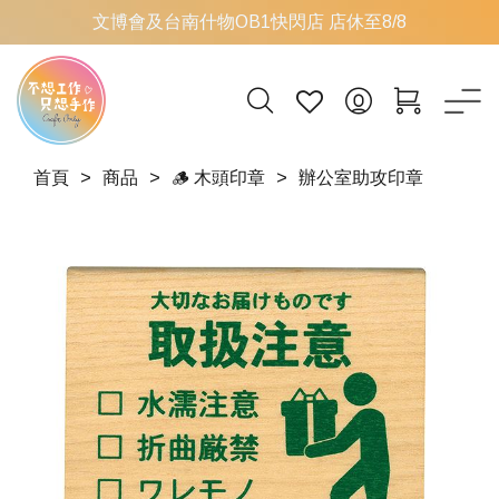
文博會及台南什物OB1快閃店 店休至8/8
首頁
商品
🪵 木頭印章
辦公室助攻印章