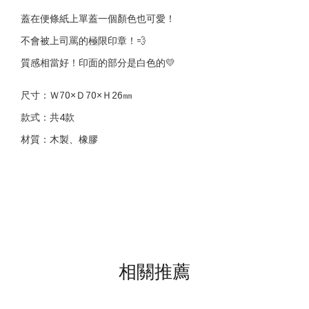
蓋在便條紙上單蓋一個顏色也可愛！
不會被上司罵的極限印章！💨
質感相當好！印面的部分是白色的💛
尺寸：Ｗ70×Ｄ70×Ｈ26㎜
款式：共4款
材質：木製、橡膠
相關推薦