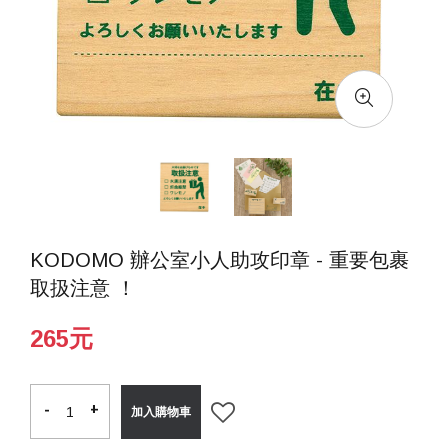
KODOMO 辦公室小人助攻印章 - 重要包裹
取扱注意 ！
265元
-
-
+
+
加入購物車