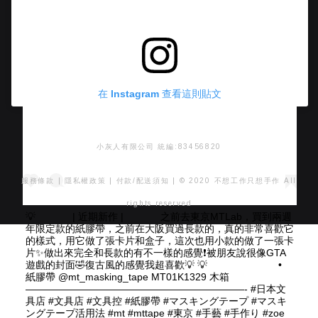
在 Instagram 查看這則貼文
小灰人有限公司 統編:83456820
服務條款
|
隱私權政策
|
付款/配送須知
| © 2020 不想工作只想手作 All
rights reserved
💡 ⠀⠀ ⠀⠀ | 近期新作 | ⠀⠀ ⠀⠀ 之前去東京MTLab，買到兩週
年限定款的紙膠帶，之前在大阪買過長款的，真的非常喜歡它
的樣式，用它做了張卡片和盒子，這次也用小款的做了一張卡
片✨做出來完全和長款的有不一樣的感覺❗️被朋友說很像GTA
遊戲的封面🤣復古風的感覺我超喜歡💡 💡 ⠀⠀ ⠀⠀ ⠀⠀ ⠀⠀ •
紙膠帶 @mt_masking_tape MT01K1329 木箱 ⠀⠀⠀
——————————————————————- #日本文
具店 #文具店 #文具控 #紙膠帶 #マスキングテープ #マスキ
ングテープ活用法 #mt #mttape #東京 #手藝 #手作り #zoe