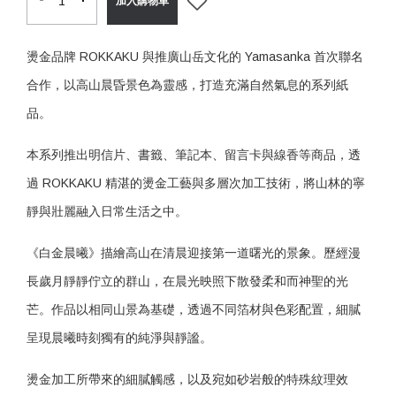
加入購物車
燙金品牌 ROKKAKU 與推廣山岳文化的 Yamasanka 首次聯名
合作，以高山晨昏景色為靈感，打造充滿自然氣息的系列紙
品。
本系列推出明信片、書籤、筆記本、留言卡與線香等商品，透
過 ROKKAKU 精湛的燙金工藝與多層次加工技術，將山林的寧
靜與壯麗融入日常生活之中。
《白金晨曦》描繪高山在清晨迎接第一道曙光的景象。歷經漫
長歲月靜靜佇立的群山，在晨光映照下散發柔和而神聖的光
芒。作品以相同山景為基礎，透過不同箔材與色彩配置，細膩
呈現晨曦時刻獨有的純淨與靜謐。
燙金加工所帶來的細膩觸感，以及宛如砂岩般的特殊紋理效