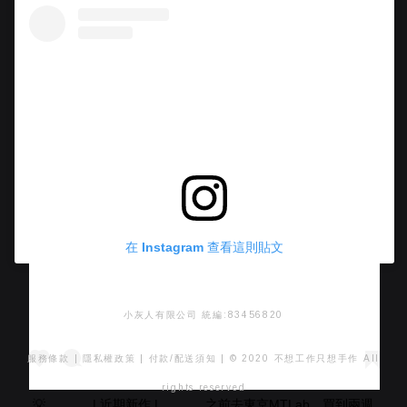
在 Instagram 查看這則貼文
小灰人有限公司 統編:83456820
服務條款
|
隱私權政策
|
付款/配送須知
| © 2020 不想工作只想手作 All
rights reserved
💡 ⠀⠀ ⠀⠀ | 近期新作 | ⠀⠀ ⠀⠀ 之前去東京MTLab，買到兩週