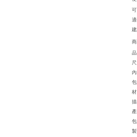
可
適
建
商
品
尺
內
包
材
描
產
包
製