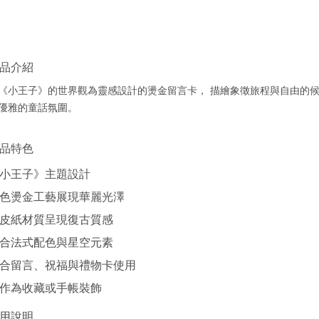
品介紹
《小王子》的世界觀為靈感設計的燙金留言卡， 描繪象徵旅程與自由的候
優雅的童話氛圍。
品特色
小王子》主題設計
色燙金工藝展現華麗光澤
皮紙材質呈現復古質感
合法式配色與星空元素
合留言、祝福與禮物卡使用
作為收藏或手帳裝飾
用說明