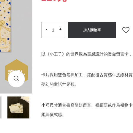
-
-
+
+
加入購物車
以《小王子》的世界觀為靈感設計的燙金留言卡，
卡片採用雙色箔押加工，搭配復古質感牛皮紙材質
夢幻的童話世界觀。
小巧尺寸適合書寫簡短留言、祝福語或作為禮物卡
柔與儀式感。