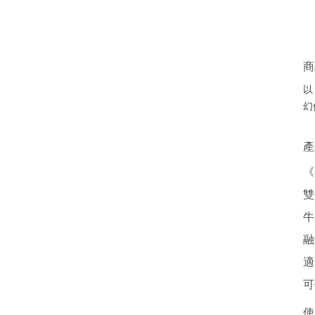
商
以
幻
產
《
雙
牛
融
適
可
使