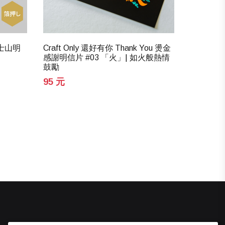
富士山明
Craft Only 還好有你 Thank You 燙金
ROKKA
感謝明信片 #03 「火」| 如火般熱情
油蘇打 
鼓勵
工藝 昭
95 元
130 元