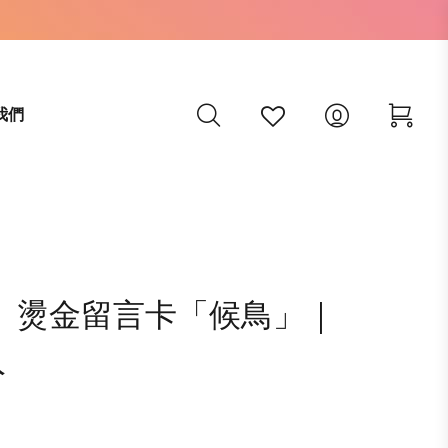
我們
子》燙金留言卡「候鳥」｜
入