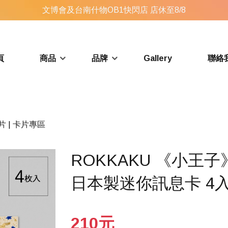
文博會及台南什物OB1快閃店 店休至8/8
頁
商品
品牌
Gallery
聯絡
片 | 卡片專區
ROKKAKU 《小王
日本製迷你訊息卡 4
210元