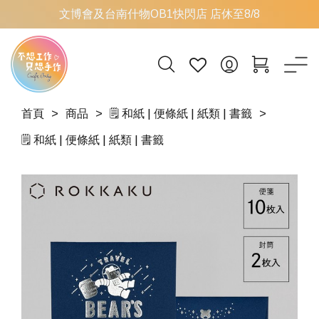
文博會及台南什物OB1快閃店 店休至8/8
首頁
商品
🗒️ 和紙 | 便條紙 | 紙類 | 書籤
🗒️ 和紙 | 便條紙 | 紙類 | 書籤