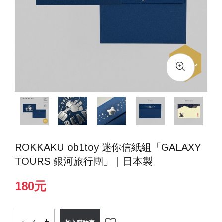
ROKKAKU ob1toy 迷你信紙組「GALAXY
TOURS 銀河旅行團」｜日本製
180元
-
-
+
+