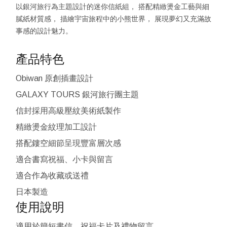
以銀河旅行為主題設計的迷你信紙組， 搭配精緻燙金工藝與細
膩紙材質感， 描繪宇宙旅程中的小熊世界， 展現夢幻又充滿故
事感的設計魅力。
產品特色
Obiwan 原創插畫設計
GALAXY TOURS 銀河旅行團主題
信封採用高級壓紋美術紙製作
精緻燙金紋理加工設計
搭配鏤空細節呈現豐富層次感
適合書寫祝福、小卡與留言
適合作為收藏或送禮
日本製造
使用說明
適用於簡短書信、祝福卡片及禮物留言