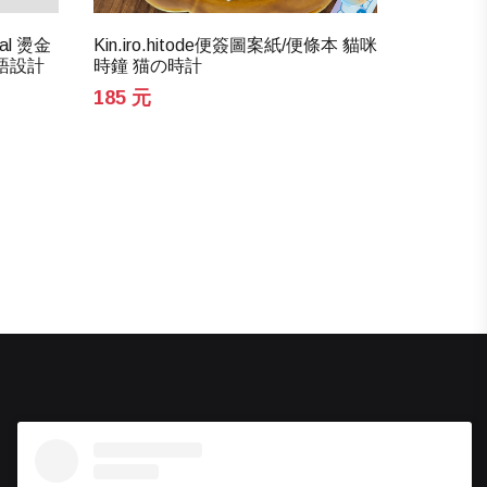
230 元
cal 燙金
Kin.iro.hitode便簽圖案紙/便條本 貓咪
語設計
時鐘 猫の時計
185 元