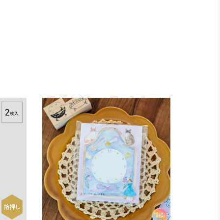
大枝活版社
card VI