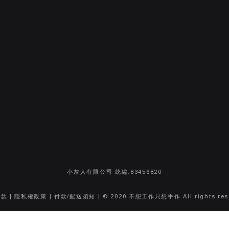
小灰人有限公司 統編:83456820
條款
|
隱私權政策
|
付款/配送須知
| © 2020 不想工作只想手作 All rights res