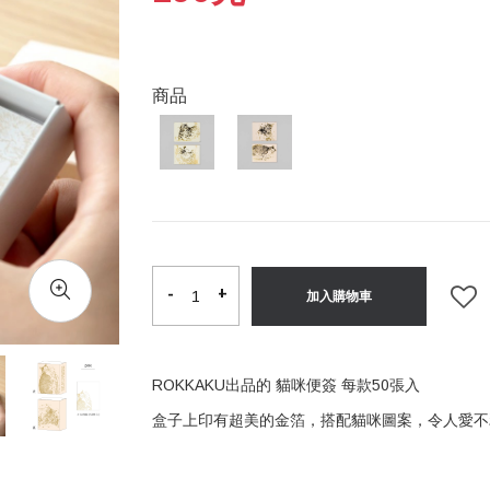
商品
-
-
+
+
加入購物車
ROKKAKU出品的 貓咪便簽 每款50張入
盒子上印有超美的金箔，搭配貓咪圖案，令人愛不