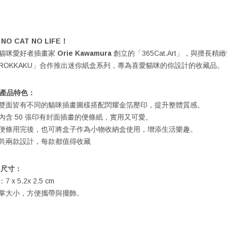
 NO CAT NO LIFE！
貓咪愛好者插畫家
Orie Kawamura
創立的「365Cat.Art」，與擅長精
ROKKAKU」合作推出迷你紙盒系列，專為喜愛貓咪的你設計的收藏品。
 產品特色：
雙面皆有不同的貓咪插畫圖樣搭配閃耀金箔壓印，提升整體質感。
內含 50 張印有封面插畫的便條紙，實用又可愛。
便條用完後，也可將盒子作為小物收納盒使用，增添生活樂趣。
共兩款設計，每款都值得收藏
 尺寸：
7 x 5.2x 2.5 cm
掌大小，方便攜帶與擺飾。