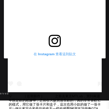
在 Instagram 查看這則貼文
erved
💡 ⠀⠀ ⠀⠀ | 近期新作 | ⠀⠀ ⠀⠀ 之前去東京MTLab，買到兩週
年限定款的紙膠帶，之前在大阪買過長款的，真的非常喜歡它
的樣式，用它做了張卡片和盒子，這次也用小款的做了一張卡
片✨做出來完全和長款的有不一樣的感覺❗️被朋友說很像GTA