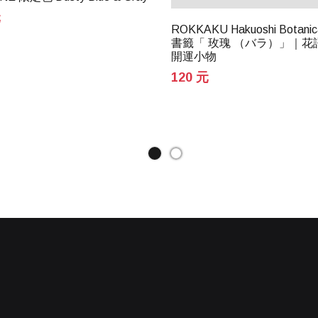
元
ROKKAKU Hakuoshi Botani
書籤「 玫瑰 （バラ）」｜花
開運小物
120 元