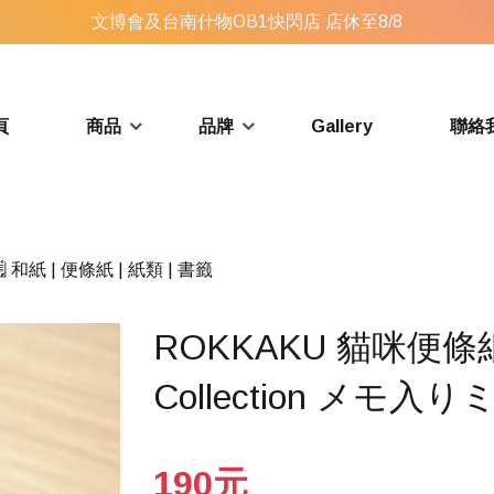
文博會及台南什物OB1快閃店 店休至8/8
頁
商品
品牌
Gallery
聯絡
🗒️ 和紙 | 便條紙 | 紙類 | 書籤
ROKKAKU 貓咪便條紙 
Collection メモ入
190元