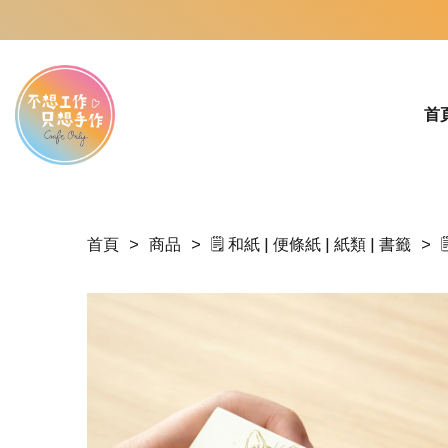
首
首頁
商品
🗒️ 和紙 | 便條紙 | 紙類 | 書籤