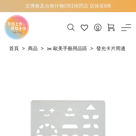
文博會及台南什物OB1快閃店 店休至8/8
首頁
商品
✂️ 歐美手藝用品區
發光卡片周邊