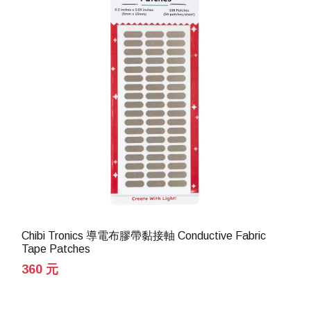
Chibi Tronics 導電布膠帶黏接軸 Conductive Fabric
Tape Patches
360 元