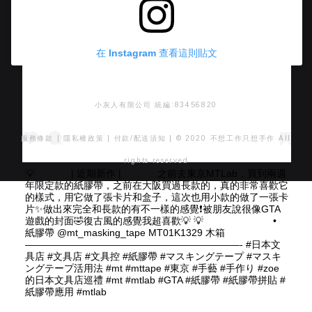
在 Instagram 查看這則貼文
小灰人有限公司 統編:83456820
服務條款
|
隱私權政策
|
付款/配送須知
| © 2020 不想工作只想手作 All
rights reserved
💡 ⠀⠀ ⠀⠀ | 近期新作 | ⠀⠀ ⠀⠀ 之前去東京MTLab，買到兩週
年限定款的紙膠帶，之前在大阪買過長款的，真的非常喜歡它
的樣式，用它做了張卡片和盒子，這次也用小款的做了一張卡
片✨做出來完全和長款的有不一樣的感覺❗️被朋友說很像GTA
遊戲的封面🤣復古風的感覺我超喜歡💡 💡 ⠀⠀ ⠀⠀ ⠀⠀ ⠀⠀ •
紙膠帶 @mt_masking_tape MT01K1329 木箱 ⠀⠀⠀
——————————————————————- #日本文
具店 #文具店 #文具控 #紙膠帶 #マスキングテープ #マスキ
ングテープ活用法 #mt #mttape #東京 #手藝 #手作り #zoe
的日本文具店巡禮 #mt #mtlab #GTA #紙膠帶 #紙膠帶拼貼 #
紙膠帶應用 #mtlab