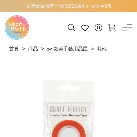
文博會及台南什物OB1快閃店 店休至8/8
首頁
商品
✂️ 歐美手藝用品區
其他