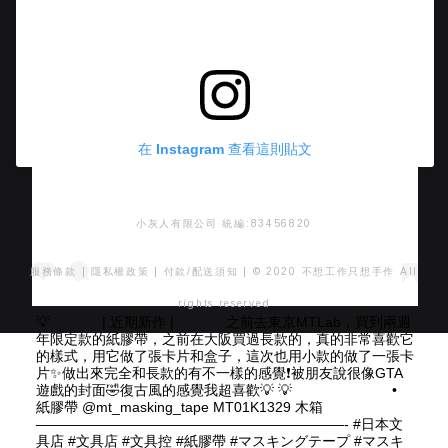
在 Instagram 查看這則貼文
小灰人有限公司 統編:83456820
服務條款
|
隱私權政策
|
付款/配送須知
| © 2020 不想工作只想手作 All
rights reserved
💡 ⠀⠀ ⠀⠀ | 近期新作 | ⠀⠀ ⠀⠀ 之前去東京MTLab，買到兩週
年限定款的紙膠帶，之前在大阪買過長款的，真的非常喜歡它
的樣式，用它做了張卡片和盒子，這次也用小款的做了一張卡
片✨做出來完全和長款的有不一樣的感覺❗️被朋友說很像GTA
遊戲的封面🤣復古風的感覺我超喜歡💡 💡 ⠀⠀ ⠀⠀ ⠀⠀ ⠀⠀ •
紙膠帶 @mt_masking_tape MT01K1329 木箱 ⠀⠀⠀
——————————————————————- #日本文
具店 #文具店 #文具控 #紙膠帶 #マスキングテープ #マスキ