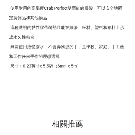
使用耐用的高黏度Craft Perfect雙面紅線膠帶，可以安全地固
定裝飾品和其他物品
這種透明的黏性膠帶耐熱且能在紙張、板材、塑料和布料上形
成永久性粘合
無需使用液體膠水，不會弄髒您的手，是學校、家庭、手工藝
和工作任何手作的理想選擇
尺寸：0.23英寸x 5.5碼（6mm x 5m）
相關推薦