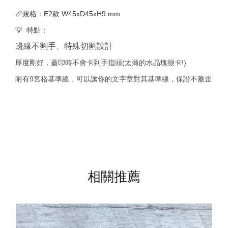
📏規格：E2款 W45xD45xH9 mm
💡 特點：
邊緣不割手、特殊切割設計
厚度剛好，蓋印時不會卡到手指頭(太薄的水晶塊很卡!)
附有9宮格基準線，可以讓你的文字章對其基準線，保證不蓋歪
相關推薦