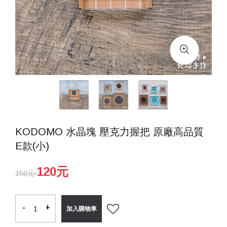
KODOMO 水晶塊 壓克力握把 原廠高品質
E款(小)
120元
150元
-
-
+
+
加入購物車