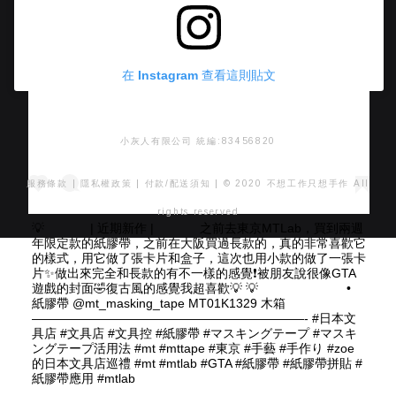
在 Instagram 查看這則貼文
小灰人有限公司 統編:83456820
服務條款
|
隱私權政策
|
付款/配送須知
| © 2020 不想工作只想手作 All
rights reserved
💡 ⠀⠀ ⠀⠀ | 近期新作 | ⠀⠀ ⠀⠀ 之前去東京MTLab，買到兩週
年限定款的紙膠帶，之前在大阪買過長款的，真的非常喜歡它
的樣式，用它做了張卡片和盒子，這次也用小款的做了一張卡
片✨做出來完全和長款的有不一樣的感覺❗️被朋友說很像GTA
遊戲的封面🤣復古風的感覺我超喜歡💡 💡 ⠀⠀ ⠀⠀ ⠀⠀ ⠀⠀ •
紙膠帶 @mt_masking_tape MT01K1329 木箱 ⠀⠀⠀
——————————————————————- #日本文
具店 #文具店 #文具控 #紙膠帶 #マスキングテープ #マスキ
ングテープ活用法 #mt #mttape #東京 #手藝 #手作り #zoe
的日本文具店巡禮 #mt #mtlab #GTA #紙膠帶 #紙膠帶拼貼 #
紙膠帶應用 #mtlab