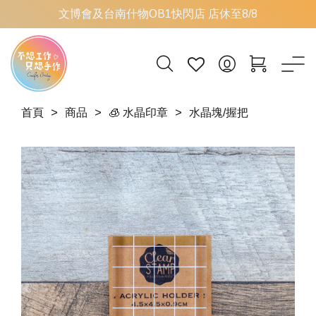
文博會及台南什物OB1快閃店 店休至8/8
首頁
商品
🧊 水晶印章
水晶塊/握把