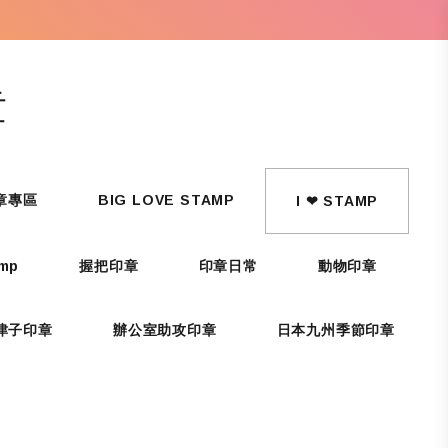
章
章專區
BIG LOVE STAMP
I ❤ STAMP
amp
握把印章
印章日常
動物印章
津子印章
辦公室助攻印章
日本九州季節印章