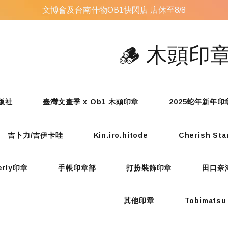
文博會及台南什物OB1快閃店 店休至8/8
🪵 木頭印
版社
臺灣文畫季 x Ob1 木頭印章
2025蛇年新年印
吉卜力/吉伊卡哇
Kin.iro.hitode
Cherish St
erly印章
手帳印章部
打扮裝飾印章
田口奈
其他印章
Tobimatsu