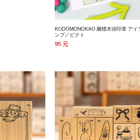
KODOMONOKAO 圖標木頭印章 ア
ンプ／ピクト
95 元