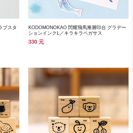
イラブスタ
KODOMONOKAO 閃耀飛馬漸層印台 グラデー
ションインクL／キラキラペガサス
330 元