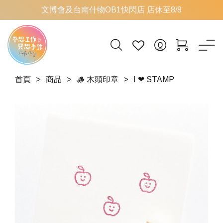
文博會及台南什物OB1快閃店 店休至8/8
首頁
商品
🪵 木頭印章
I ❤ STAMP