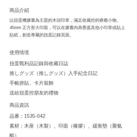
商品介紹
以扭蛋機膠囊為主題的木頭印章，滿足收藏控的療癒小物。
45mm 正方形大印面，可以在膠囊內再疊蓋其他小印章或貼上
貼紙，創造專屬的扭蛋記錄頁面。
使用情境
扭蛋戰利品記錄與收藏日誌
推しグッズ（推しグッズ）入手紀念日記
手帳拼貼、卡片裝飾
送給扭蛋控朋友的禮物
商品資訊
品番：1535-042
素材：木座（木製）、印面（橡膠）、緩衝墊（聚氨
酯）