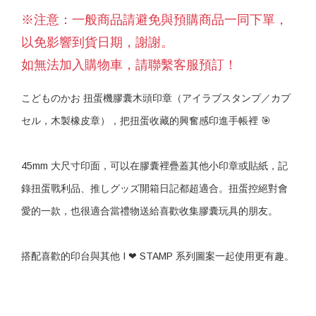
※注意：一般商品請避免與預購商品一同下單，
以免影響到貨日期，謝謝。
如無法加入購物車，請聯繫客服預訂！
こどものかお 扭蛋機膠囊木頭印章（アイラブスタンプ／カプ
セル，木製橡皮章），把扭蛋收藏的興奮感印進手帳裡 🎯
45mm 大尺寸印面，可以在膠囊裡疊蓋其他小印章或貼紙，記
錄扭蛋戰利品、推しグッズ開箱日記都超適合。扭蛋控絕對會
愛的一款，也很適合當禮物送給喜歡收集膠囊玩具的朋友。
搭配喜歡的印台與其他 I ❤ STAMP 系列圖案一起使用更有趣。