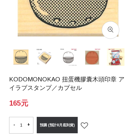
KODOMONOKAO 扭蛋機膠囊木頭印章 ア
イラブスタンプ／カプセル
165元
-
-
+
+
預購 (預計8月底到貨)