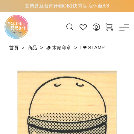
文博會及台南什物OB1快閃店 店休至8/8
首頁
商品
🪵 木頭印章
I ❤ STAMP