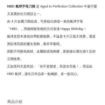
HBD 氣球字母刀模
是 Aged to Perfection Collection 中最可愛
又直覺的生日標語之一。
由 4 片金屬刀模組成，可拼組出綁成一束的氣球字母
「HBD」，用最輕鬆有梗的方式表達 Happy Birthday！
氣球造型本身就自帶歡樂氛圍，不論是卡片正面主視覺，還是
剪貼簿頁面的慶生裝飾，都非常吸睛。
搭配不同顏色紙材、金屬紙或泡棉膠，更能做出層次感十足的
立體效果。
正如系列主題所說：「你不是變老，而是在升級！」用這組
HBD 氣球，讓生日作品多一點幽默、多一點玩心。
商品介紹