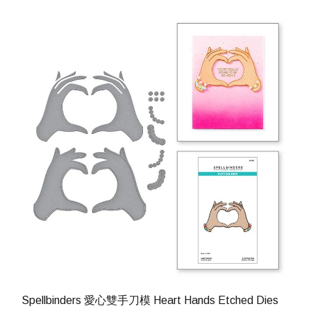
Spellbinders 愛心雙手刀模 Heart Hands Etched Dies