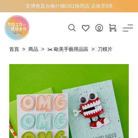
文博會及台南什物OB1快閃店 店休至8/8
首頁
商品
✂️ 歐美手藝用品區
刀模片