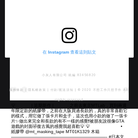
在 Instagram 查看這則貼文
小灰人有限公司 統編:83456820
服務條款
|
隱私權政策
|
付款/配送須知
| © 2020 不想工作只想手作 All
rights reserved
💡 ⠀⠀ ⠀⠀ | 近期新作 | ⠀⠀ ⠀⠀ 之前去東京MTLab，買到兩週
年限定款的紙膠帶，之前在大阪買過長款的，真的非常喜歡它
的樣式，用它做了張卡片和盒子，這次也用小款的做了一張卡
片✨做出來完全和長款的有不一樣的感覺❗️被朋友說很像GTA
遊戲的封面🤣復古風的感覺我超喜歡💡 💡 ⠀⠀ ⠀⠀ ⠀⠀ ⠀⠀ •
紙膠帶 @mt_masking_tape MT01K1329 木箱 ⠀⠀⠀
——————————————————————- #日本文