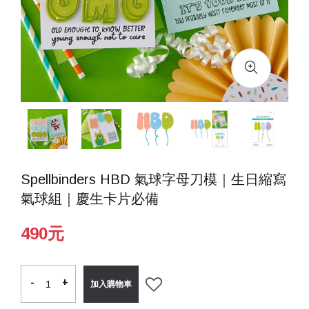
Spellbinders HBD 氣球字母刀模｜生日縮寫
氣球組｜慶生卡片必備
490元
-
-
+
+
加入購物車