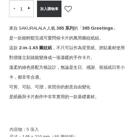
-
-
+
+
加入購物車
來自 SAKURALALA 人氣
365 系列
的「
365 Greetings
」
是一款能輕鬆完成可愛問候卡片的萬用圖紋紙組。
這款
2-in-1 A5 圖紋紙
，不只可以作為背景紙、拼貼素材使用
對摺後立刻就能變身成一張溫暖的手作卡片。
溫柔的綠色搭配方格設計，無論是生日、感謝、祝福或日常小
卡，都非常合適。
可剪、可貼、可摺，依照你的創意自由變化
是紙藝與卡片創作中非常實用的一款基礎素材。
內容物：5 張入
尺寸：148 × 210 mm（A5 圖紋紙）