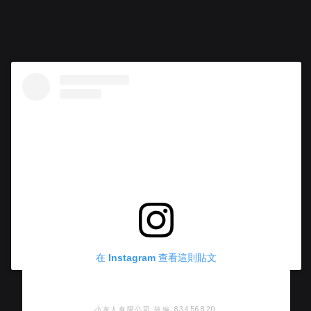
在 Instagram 查看這則貼文
小灰人有限公司 統編:83456820