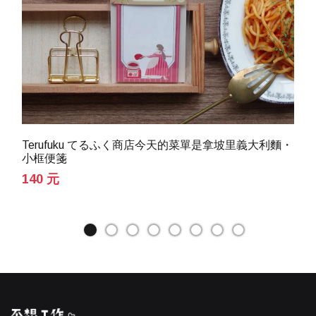
Terufuku てるふく商店今天的菜單是拿坡里義大利麵・
小框便箋
140 元