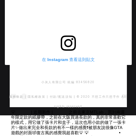
在 Instagram 查看這則貼文
小灰人有限公司 統編:83456820
服務條款
|
隱私權政策
|
付款/配送須知
| © 2020 不想工作只想手作 All
rights reserved
💡 ⠀⠀ ⠀⠀ | 近期新作 | ⠀⠀ ⠀⠀ 之前去東京MTLab，買到兩週
年限定款的紙膠帶，之前在大阪買過長款的，真的非常喜歡它
的樣式，用它做了張卡片和盒子，這次也用小款的做了一張卡
片✨做出來完全和長款的有不一樣的感覺❗️被朋友說很像GTA
遊戲的封面🤣復古風的感覺我超喜歡💡 💡 ⠀⠀ ⠀⠀ ⠀⠀ ⠀⠀ •