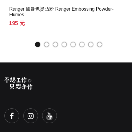
Ranger 風暴色燙凸粉 Ranger Embossing Powder-
Flurries
195 元