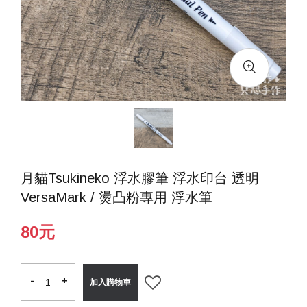
月貓Tsukineko 浮水膠筆 浮水印台 透明
VersaMark / 燙凸粉專用 浮水筆
80元
-
-
+
+
加入購物車