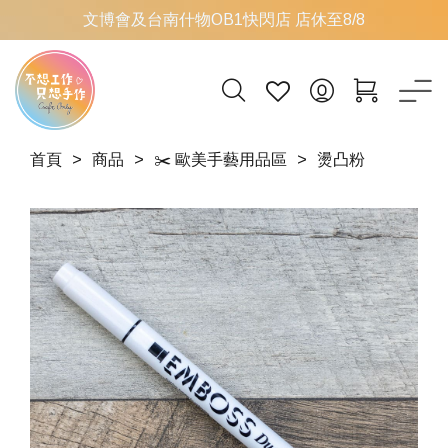
文博會及台南什物OB1快閃店 店休至8/8
首頁
商品
✂️ 歐美手藝用品區
燙凸粉