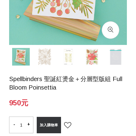
Spellbinders 聖誕紅燙金＋分層型版組 Full
Bloom Poinsettia
950元
-
-
+
+
加入購物車