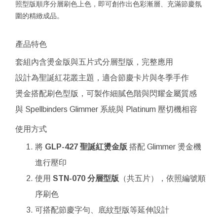
照型版順序分層刷色上色，即可創作出色彩漸層、充滿節慶氛
圍的精緻成品。
產品特色
套組內含燙金版與五片式分層型版，完整應用
設計為聖誕紅花叢主題，適合節慶卡片與冬季手作
燙金搭配刷色型版，可製作細膩色階與閃耀金屬質感
與 Spellbinders Glimmer 系統與 Platinum 壓切機相容
使用方式
將
GLP-427 聖誕紅燙金版
搭配 Glimmer 燙金機
進行壓印
使用
STN-070 分層型版
（共五片），依照編號順
序刷色
可搭配節慶字句、底紋型版等延伸設計