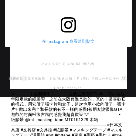
在 Instagram 查看這則貼文
小灰人有限公司 統編:83456820
服務條款
|
隱私權政策
|
付款/配送須知
| © 2020 不想工作只想手作 All
rights reserved
💡 ⠀⠀ ⠀⠀ | 近期新作 | ⠀⠀ ⠀⠀ 之前去東京MTLab，買到兩週
年限定款的紙膠帶，之前在大阪買過長款的，真的非常喜歡它
的樣式，用它做了張卡片和盒子，這次也用小款的做了一張卡
片✨做出來完全和長款的有不一樣的感覺❗️被朋友說很像GTA
遊戲的封面🤣復古風的感覺我超喜歡💡 💡 ⠀⠀ ⠀⠀ ⠀⠀ ⠀⠀ •
紙膠帶 @mt_masking_tape MT01K1329 木箱 ⠀⠀⠀
——————————————————————- #日本文
具店 #文具店 #文具控 #紙膠帶 #マスキングテープ #マスキ
ングテープ活用法 #mt #mttape #東京 #手藝 #手作り #zoe