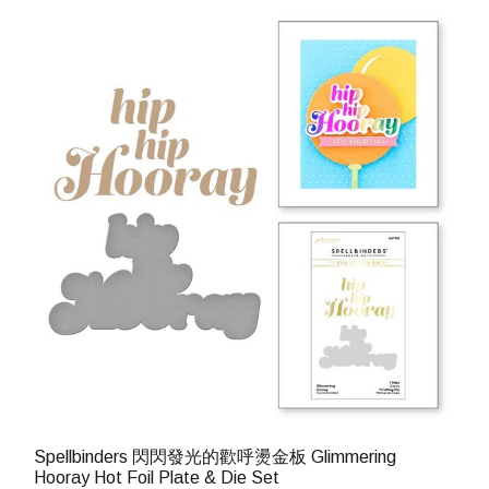
Spellbinders 閃閃發光的歡呼燙金板 Glimmering
Hooray Hot Foil Plate & Die Set