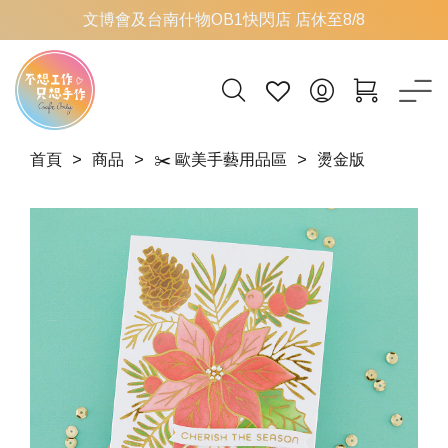
文博會及台南什物OB1快閃店 店休至8/8
首頁
商品
✂️ 歐美手藝用品區
燙金版