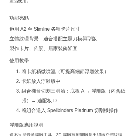
產品使用。
功能亮點
適用 A2 至 Slimline 各種卡片尺寸
立體紋理背景，適合搭配主題刀模與型版
製作卡片、佈景、居家裝飾皆宜
使用教學
將卡紙稍微噴濕（可提高細節浮雕效果）
卡紙放入浮雕版中
組合機台切割三明治：底板 A → 浮雕版（內含紙
張）→ 適配板 D
將組合送入 Spellbinders Platinum 切割機操作
浮雕版應用說明
這不只是普通浮雕工具！3D 浮雕技術能雕塑出細緻立體紋理，