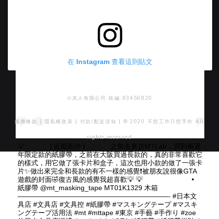
在 Instagram 查看這則貼文
小灰人有限公司 統編:83456820
服務條款
|
隱私權政策
|
付款/配送須知
| © 2020 不想工作只想手作 All
rights reserved
💡 ⠀⠀ ⠀⠀ | 近期新作 | ⠀⠀ ⠀⠀ 之前去東京MTLab，買到兩週
年限定款的紙膠帶，之前在大阪買過長款的，真的非常喜歡它
的樣式，用它做了張卡片和盒子，這次也用小款的做了一張卡
片✨做出來完全和長款的有不一樣的感覺❗️被朋友說很像GTA
遊戲的封面🤣復古風的感覺我超喜歡💡 💡 ⠀⠀ ⠀⠀ ⠀⠀ ⠀⠀ •
紙膠帶 @mt_masking_tape MT01K1329 木箱 ⠀⠀⠀
——————————————————————- #日本文
具店 #文具店 #文具控 #紙膠帶 #マスキングテープ #マスキ
ングテープ活用法 #mt #mttape #東京 #手藝 #手作り #zoe