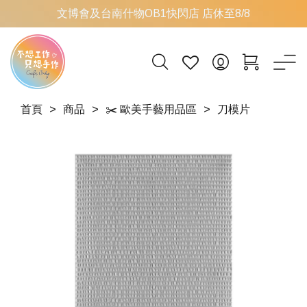
文博會及台南什物OB1快閃店 店休至8/8
首頁
商品
✂️ 歐美手藝用品區
刀模片