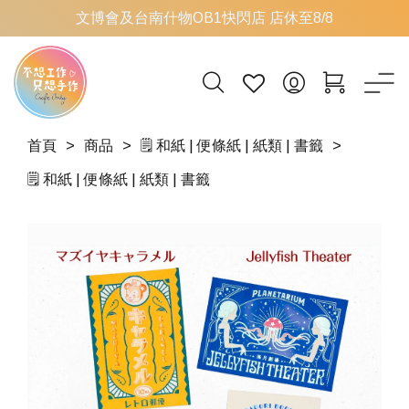
文博會及台南什物OB1快閃店 店休至8/8
首頁
商品
🗒️ 和紙 | 便條紙 | 紙類 | 書籤
🗒️ 和紙 | 便條紙 | 紙類 | 書籤