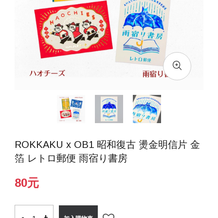
ROKKAKU x OB1 昭和復古 燙金明信片 金
箔 レトロ郵便 雨宿り書房
80元
-
-
+
+