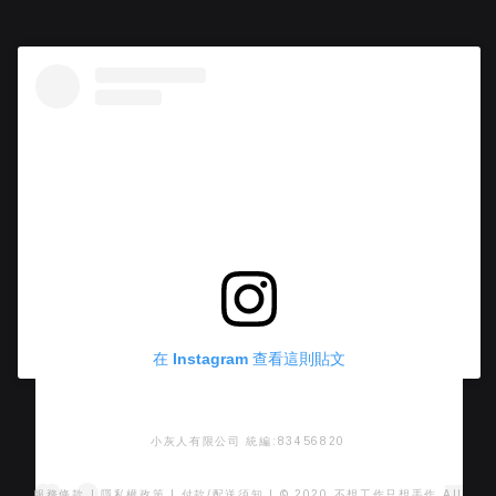
在 Instagram 查看這則貼文
小灰人有限公司 統編:83456820
服務條款
|
隱私權政策
|
付款/配送須知
| © 2020 不想工作只想手作 All