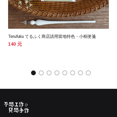
Terufuku てるふく商店請用當地特色・小框便箋
140 元