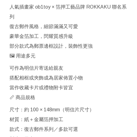
人氣插畫家 ob1toy × 箔押工藝品牌 ROKKAKU 聯名系
列
復古郵件風格，細節滿滿又可愛
豪華金箔加工，閃耀質感升級
部分款式為郵票邊框設計，裝飾性更強
🖼 用途多元
可作為明信片寄送給親友
搭配相框或夾飾成為居家佈置小物
當作收藏卡片或禮物附卡皆宜
📏 商品規格
尺寸：約 100 × 148mm（明信片尺寸）
材質：紙＋金屬箔押加工
款式：復古郵件系列／多款可選