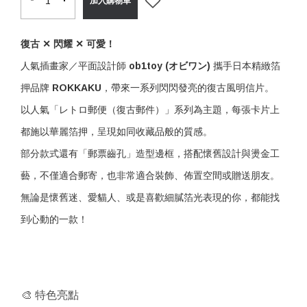
加入購物車
復古 ✕ 閃耀 ✕ 可愛！
人氣插畫家／平面設計師
ob1toy (オビワン)
攜手日本精緻箔
押品牌
ROKKAKU
，帶來一系列閃閃發亮的復古風明信片。
以人氣「レトロ郵便（復古郵件）」系列為主題，每張卡片上
都施以華麗箔押，呈現如同收藏品般的質感。
部分款式還有「郵票齒孔」造型邊框，搭配懷舊設計與燙金工
藝，不僅適合郵寄，也非常適合裝飾、佈置空間或贈送朋友。
無論是懷舊迷、愛貓人、或是喜歡細膩箔光表現的你，都能找
到心動的一款！
🎨 特色亮點