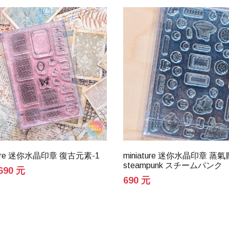
ature 迷你水晶印章 復古元素-1
miniature 迷你水晶印章 蒸
steampunk スチームパンク
690 元
690 元