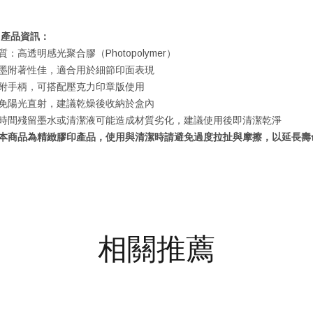

產品資訊：
質：高透明感光聚合膠（Photopolymer）
墨附著性佳，適合用於細節印面表現
附手柄，可搭配壓克力印章版使用
免陽光直射，建議乾燥後收納於盒內
時間殘留墨水或清潔液可能造成材質劣化，建議使用後即清潔乾淨
本商品為精緻膠印產品，使用與清潔時請避免過度拉扯與摩擦，以延長壽
相關推薦