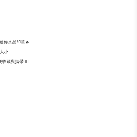
超激迷你水晶印章🔥
大小
收藏與攜帶👌🏻