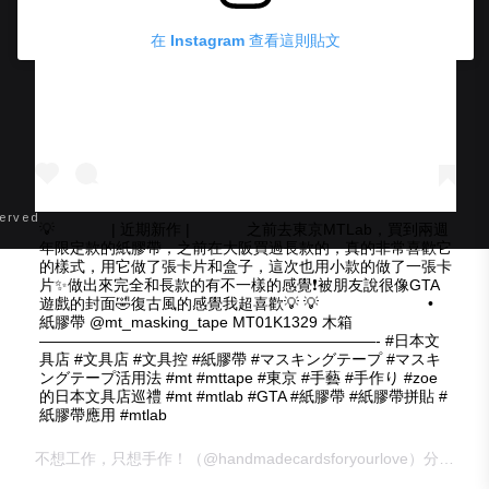
在 Instagram 查看這則貼文
erved
💡 ⠀⠀ ⠀⠀ | 近期新作 | ⠀⠀ ⠀⠀ 之前去東京MTLab，買到兩週
年限定款的紙膠帶，之前在大阪買過長款的，真的非常喜歡它
的樣式，用它做了張卡片和盒子，這次也用小款的做了一張卡
片✨做出來完全和長款的有不一樣的感覺❗️被朋友說很像GTA
遊戲的封面🤣復古風的感覺我超喜歡💡 💡 ⠀⠀ ⠀⠀ ⠀⠀ ⠀⠀ •
紙膠帶 @mt_masking_tape MT01K1329 木箱 ⠀⠀⠀
——————————————————————- #日本文
具店 #文具店 #文具控 #紙膠帶 #マスキングテープ #マスキ
ングテープ活用法 #mt #mttape #東京 #手藝 #手作り #zoe
的日本文具店巡禮 #mt #mtlab #GTA #紙膠帶 #紙膠帶拼貼 #
紙膠帶應用 #mtlab
不想工作，只想手作！
（@handmadecardsforyourlove）分享的貼文 於