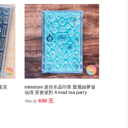
氣龐克
miniature 迷你水晶印章 愛麗絲夢遊
miniat
仙境 茶會派對 A mad tea party
6
750 元
690 元
750 元