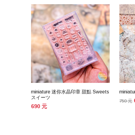
 愛麗絲夢遊
miniature 迷你水晶印章 甜點 Sweets
mini
looking
スイーツ
750 元
690 元