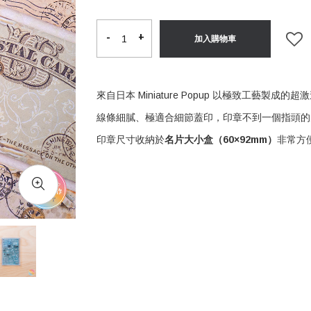
-
-
+
+
加入購物車
來自日本 Miniature Popup 以極致工藝製成的
線條細膩、極適合細節蓋印，印章不到一個指頭的
印章尺寸收納於
名片大小盒（60×92mm）
非常方便