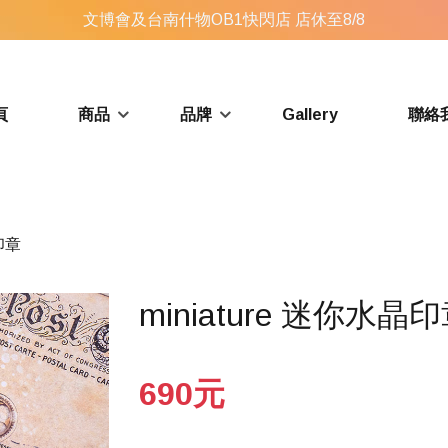
文博會及台南什物OB1快閃店 店休至8/8
頁
商品
品牌
Gallery
聯絡
你印章
miniature 迷你水晶
690元