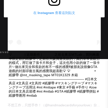
在 Instagram 查看這則貼文
erved
💡 ⠀⠀ ⠀⠀ | 近期新作 | ⠀⠀ ⠀⠀ 之前去東京MTLab，買到兩週
年限定款的紙膠帶，之前在大阪買過長款的，真的非常喜歡它
的樣式，用它做了張卡片和盒子，這次也用小款的做了一張卡
片✨做出來完全和長款的有不一樣的感覺❗️被朋友說很像GTA
遊戲的封面🤣復古風的感覺我超喜歡💡 💡 ⠀⠀ ⠀⠀ ⠀⠀ ⠀⠀ •
紙膠帶 @mt_masking_tape MT01K1329 木箱 ⠀⠀⠀
——————————————————————- #日本文
具店 #文具店 #文具控 #紙膠帶 #マスキングテープ #マスキ
ングテープ活用法 #mt #mttape #東京 #手藝 #手作り #zoe
的日本文具店巡禮 #mt #mtlab #GTA #紙膠帶 #紙膠帶拼貼 #
紙膠帶應用 #mtlab
不想工作，只想手作！
（@handmadecardsforyourlove）分享的貼文 於