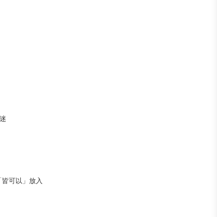
迷
機「皆可以」放入