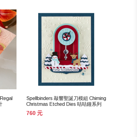
Regal
Spellbinders 敲響聖誕刀模組 Chiming
Spellbi
計
Christmas Etched Dies 咕咕鐘系列
Flowers 
760 元
3
520 元