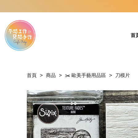
首
首頁
商品
✂️ 歐美手藝用品區
刀模片