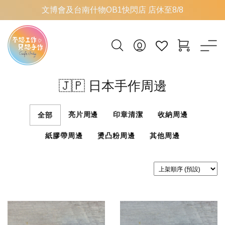
文博會及台南什物OB1快閃店 店休至8/8
🇯🇵 日本手作周邊
亮片周邊
印章清潔
收納周邊
全部
紙膠帶周邊
燙凸粉周邊
其他周邊