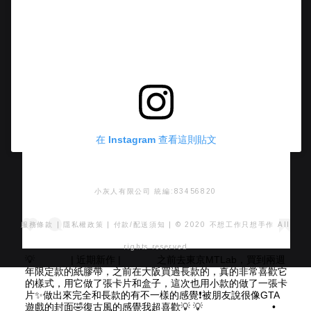
在 Instagram 查看這則貼文
小灰人有限公司 統編:83456820
服務條款
|
隱私權政策
|
付款/配送須知
| © 2020 不想工作只想手作 All
rights reserved
💡 ⠀⠀ ⠀⠀ | 近期新作 | ⠀⠀ ⠀⠀ 之前去東京MTLab，買到兩週
年限定款的紙膠帶，之前在大阪買過長款的，真的非常喜歡它
的樣式，用它做了張卡片和盒子，這次也用小款的做了一張卡
片✨做出來完全和長款的有不一樣的感覺❗️被朋友說很像GTA
遊戲的封面🤣復古風的感覺我超喜歡💡 💡 ⠀⠀ ⠀⠀ ⠀⠀ ⠀⠀ •