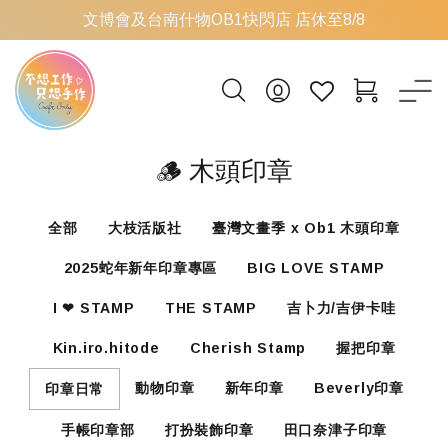
文博會及台南什物OB1快閃店 店休至8/8
🪵 木頭印章
全部
大枝活版社
臺灣文畫季 x Ob1 木頭印章
2025蛇年新年印章專區
BIG LOVE STAMP
I ❤ STAMP
THE STAMP
吉卜力/吉伊卡哇
Kin.iro.hitode
Cherish Stamp
握把印章
動物印章
新年印章
Beverly印章
印章日常
手帳印章部
打扮裝飾印章
田口奈津子印章