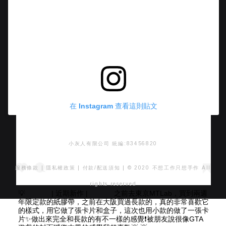
在 Instagram 查看這則貼文
小灰人有限公司 統編:83456820
服務條款
|
隱私權政策
|
付款/配送須知
| © 2020 不想工作只想手作 All
rights reserved
💡 ⠀⠀ ⠀⠀ | 近期新作 | ⠀⠀ ⠀⠀ 之前去東京MTLab，買到兩週
年限定款的紙膠帶，之前在大阪買過長款的，真的非常喜歡它
的樣式，用它做了張卡片和盒子，這次也用小款的做了一張卡
片✨做出來完全和長款的有不一樣的感覺❗️被朋友說很像GTA