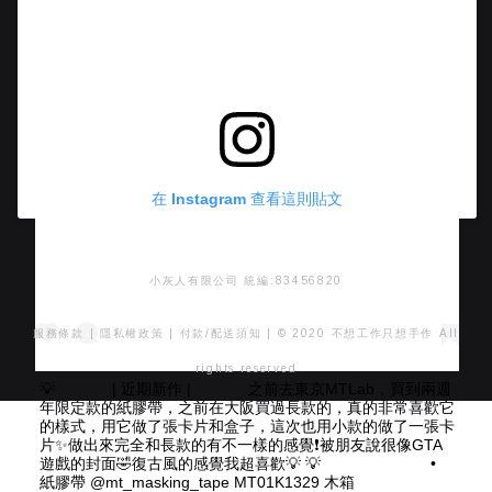
在 Instagram 查看這則貼文
小灰人有限公司 統編:83456820
服務條款
|
隱私權政策
|
付款/配送須知
| © 2020 不想工作只想手作 All
rights reserved
💡 ⠀⠀ ⠀⠀ | 近期新作 | ⠀⠀ ⠀⠀ 之前去東京MTLab，買到兩週
年限定款的紙膠帶，之前在大阪買過長款的，真的非常喜歡它
的樣式，用它做了張卡片和盒子，這次也用小款的做了一張卡
片✨做出來完全和長款的有不一樣的感覺❗️被朋友說很像GTA
遊戲的封面🤣復古風的感覺我超喜歡💡 💡 ⠀⠀ ⠀⠀ ⠀⠀ ⠀⠀ •
紙膠帶 @mt_masking_tape MT01K1329 木箱 ⠀⠀⠀