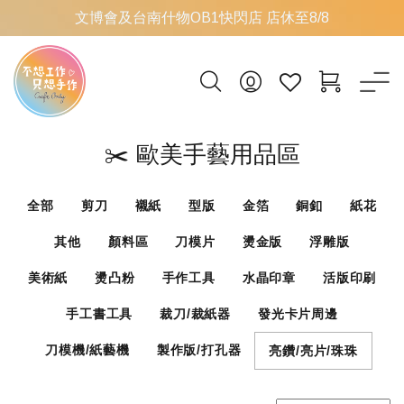
文博會及台南什物OB1快閃店 店休至8/8
✂️ 歐美手藝用品區
全部
剪刀
襯紙
型版
金箔
銅釦
紙花
其他
顏料區
刀模片
燙金版
浮雕版
美術紙
燙凸粉
手作工具
水晶印章
活版印刷
手工書工具
裁刀/裁紙器
發光卡片周邊
刀模機/紙藝機
製作版/打孔器
亮鑽/亮片/珠珠