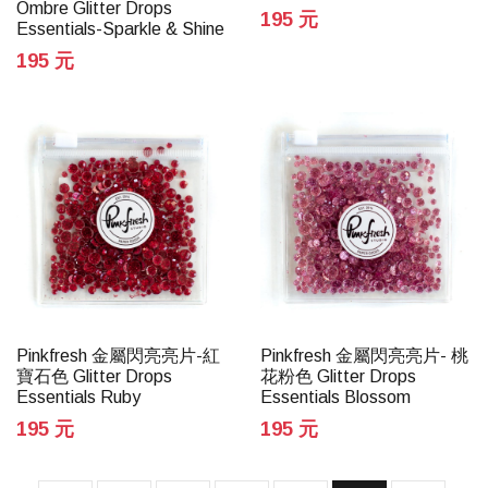
Ombre Glitter Drops
195 元
Essentials-Sparkle & Shine
195 元
Pinkfresh 金屬閃亮亮片-紅
Pinkfresh 金屬閃亮亮片- 桃
寶石色 Glitter Drops
花粉色 Glitter Drops
Essentials Ruby
Essentials Blossom
195 元
195 元