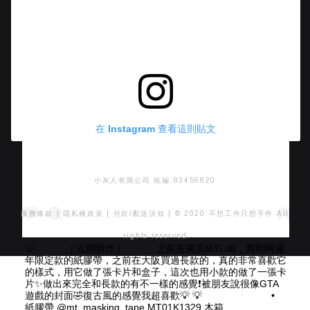
在 Instagram 查看這則貼文
小灰人有限公司 統編:83456820
服務條款
|
隱私權政策
|
付款/配送須知
| © 2020 不想工作只想手作 All
rights reserved
💡 ⠀⠀ ⠀⠀ | 近期新作 | ⠀⠀ ⠀⠀ 之前去東京MTLab，買到兩週
年限定款的紙膠帶，之前在大阪買過長款的，真的非常喜歡它
的樣式，用它做了張卡片和盒子，這次也用小款的做了一張卡
片✨做出來完全和長款的有不一樣的感覺❗️被朋友說很像GTA
遊戲的封面🤣復古風的感覺我超喜歡💡 💡 ⠀⠀ ⠀⠀ ⠀⠀ ⠀⠀ •
紙膠帶 @mt_masking_tape MT01K1329 木箱 ⠀⠀⠀