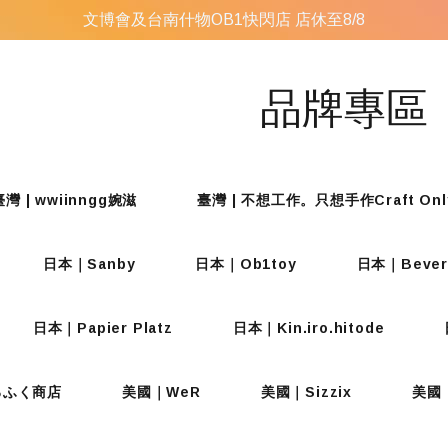
文博會及台南什物OB1快閃店 店休至8/8
品牌專區
臺灣 | wwiinngg婉滋
臺灣 | 不想工作。只想手作Craft Onl
日本｜Sanby
日本｜Ob1toy
日本｜Bever
日本｜Papier Platz
日本｜Kin.iro.hitode
てるふく商店
美國｜WeR
美國｜Sizzix
美國｜