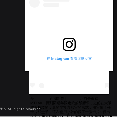
在 Instagram 查看這則貼文
💡 ⠀⠀ ⠀⠀ | 近期新作 | ⠀⠀ ⠀⠀ 之前去東京
MTLab，買到兩週年限定款的紙膠帶，之前在大阪
買過長款的，真的非常喜歡它的樣式，用它做了張
 All rights reserved
卡片和盒子，這次也用小款的做了一張卡片✨做出
來完全和長款的有不一樣的感覺❗️被朋友說很像GTA